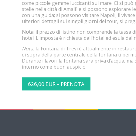
come piccole gemme luccicanti sul mare. Ci si può 
stelle nella città di Amalfi e si possono esplorare
con una guida; si possono visitare Napoli, il vivac
ulteriori dettagli sui singoli giorni del tour, si pre
Nota:
il prezzo di listino non comprende la tassa 
hotel. L’imposta è richiesta dall’hotel ed esula dal 
Nota:
la Fontana di Trevi è attualmente in restauro
di sopra della parte centrale della fontana ti perm
Durante i lavori la fontana sarà priva d’acqua, m
interno come buon auspicio.
626,00 EUR – PRENOTA