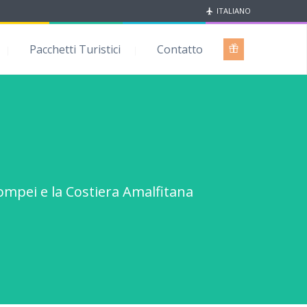
ITALIANO
Pacchetti Turistici
Contatto
 Pompei e la Costiera Amalfitana