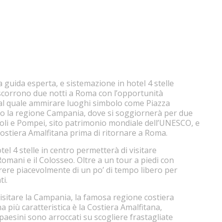
 guida esperta, e sistemazione in hotel 4 stelle
rascorrono due notti a Roma con l’opportunità
e al quale ammirare luoghi simbolo come Piazza
rso la regione Campania, dove si soggiornerà per due
apoli e Pompei, sito patrimonio mondiale dell’UNESCO, e
Costiera Amalfitana prima di ritornare a Roma.
otel 4 stelle in centro permetterà di visitare
omani e il Colosseo. Oltre a un tour a piedi con
rere piacevolmente di un po’ di tempo libero per
ti.
 visitare la Campania, la famosa regione costiera
na più caratteristica è la Costiera Amalfitana,
 paesini sono arroccati su scogliere frastagliate