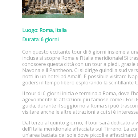
Luogo:
Roma, Italia
Durata:
6 giorni
Con questo eccitante tour di 6 giorni insieme a una
inclusa si scopre Roma e l’Italia meridionale! Si t
conoscere questa città con un tour a piedi, grazi
Navona e il Pantheon. Ci si dirige quindi a sud ve
notti in un hotel ad Amalfi. È possibile visitare N
godersi il tempo libero esplorando la scintillante 
Il tour di 6 giorni inizia e termina a Roma, dove l’h
agevolmente le attrazioni più famose come i Fori R
guida, durante il soggiorno a Roma si può trascor
visitare anche le altre attrazioni a cui si è interessa
Dal terzo al quinto giorno, il tour sarà dedicato a
dell’Italia meridionale affacciata sul Tirreno. La zo
un’area baciata dal sole dove piccoli e affascinanti