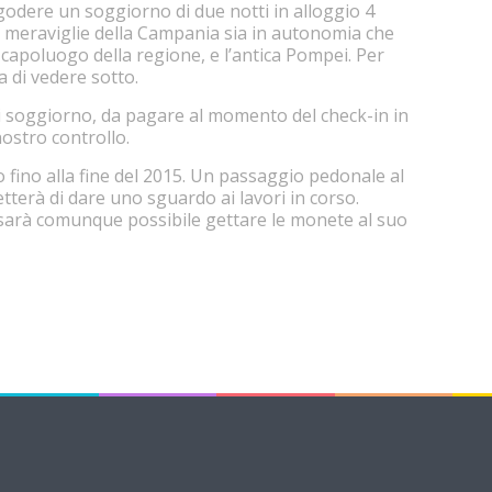
godere un soggiorno di due notti in alloggio 4
 le meraviglie della Campania sia in autonomia che
e capoluogo della regione, e l’antica Pompei. Per
ga di vedere sotto.
di soggiorno, da pagare al momento del check-in in
nostro controllo.
 fino alla fine del 2015. Un passaggio pedonale al
etterà di dare uno sguardo ai lavori in corso.
a sarà comunque possibile gettare le monete al suo